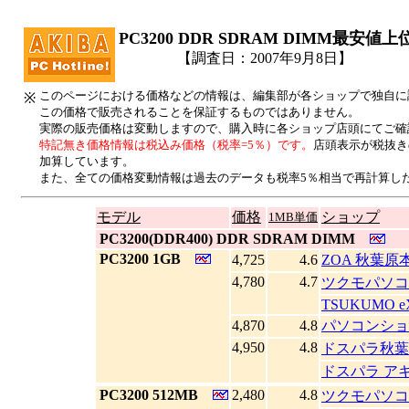
PC3200 DDR SDRAM DIMM最安値
【調査日：2007年9月8日】
このページにおける価格などの情報は、編集部が各ショップで独自に
※
この価格で販売されることを保証するものではありません。
実際の販売価格は変動しますので、購入時に各ショップ店頭にてご確
特記無き価格情報は税込み価格（税率=5％）です。
店頭表示が税抜き
加算しています。
また、全ての価格変動情報は過去のデータも税率5％相当で再計算し
モデル
価格
ショップ
1MB単価
|
PC3200(DDR400) DDR SDRAM DIMM
|
PC3200 1GB
4,725
4.6
ZOA 秋葉原
4,780
4.7
ツクモパソコ
TSUKUMO e
4,870
4.8
パソコンショ
4,950
4.8
ドスパラ秋葉
ドスパラ ア
|
PC3200 512MB
2,480
4.8
ツクモパソコ