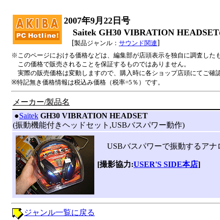
2007年9月22日号
Saitek GH30 VIBRATION HEADS
[
]
製品ジャンル：
サウンド関連
※このページにおける価格などは、編集部が店頭表示を独自に調査した
この価格で販売されることを保証するものではありません。
実際の販売価格は変動しますので、購入時に各ショップ店頭にてご確
※特記無き価格情報は税込み価格（税率=5％）です。
メーカー/製品名
|
●
Saitek
GH30 VIBRATION HEADSET
(振動機能付きヘッドセット,USBバスパワー動作)
USBバスパワーで振動するアナログ
[撮影協力:
USER'S SIDE本店
]
ジャンル一覧に戻る