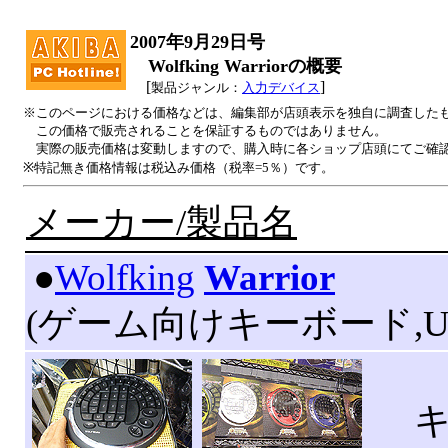
2007年9月29日号
Wolfking Warriorの概要
[
]
製品ジャンル：
入力デバイス
※このページにおける価格などは、編集部が店頭表示を独自に調査した
この価格で販売されることを保証するものではありません。
実際の販売価格は変動しますので、購入時に各ショップ店頭にてご確
※特記無き価格情報は税込み価格（税率=5％）です。
メーカー/製品名
|
●
Wolfking
Warrior
(ゲーム向けキーボード,USB
キー