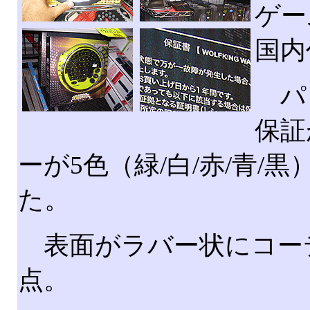
ゲー
国内
パッ
保証
ーが5色（緑/白/赤/青
た。
表面がラバー状にコー
点。