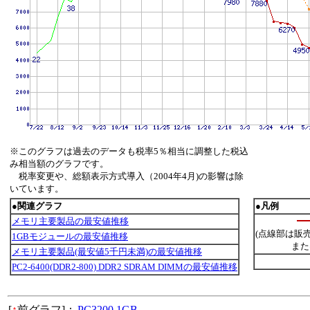
※このグラフは過去のデータも税率5％相当に調整した税込
み相当額のグラフです。
税率変更や、総額表示方式導入（2004年4月)の影響は除
いています。
●関連グラフ
●凡例
メモリ主要製品の最安値推移
(点線部は販
1GBモジュールの最安値推移
また
メモリ主要製品(最安値5千円未満)の最安値推移
PC2-6400(DDR2-800) DDR2 SDRAM DIMMの最安値推移
[
↑
前グラフ]：
PC3200 1GB