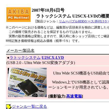
2007年10月6日号
ラトックシステム U2SCX-LVDの概
[
製品ジャンル：
リムーバブルHDDケース/外付けケ
※このページにおける価格などは、編集部が店頭表示を独自に調査した
この価格で販売されることを保証するものではありません。
実際の販売価格は変動しますので、購入時に各ショップ店頭にてご確
※特記無き価格情報は税込み価格（税率=5％）です。
メーカー/製品名
|
●
ラトックシステム
U2SCX-LVD
(USB 2.0 - Ultra Wide SCSI変換アダプタ)
Ultra Wide SCSI機器を
Windows上でUSB機器として認
ーションモードが用意されている
[撮影協力:
高速電脳
]
ジャンル一覧に戻る