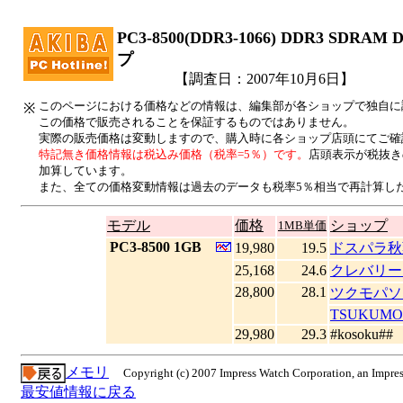
PC3-8500(DDR3-1066) DDR3 SD
プ
【調査日：2007年10月6日】
このページにおける価格などの情報は、編集部が各ショップで独自に
※
この価格で販売されることを保証するものではありません。
実際の販売価格は変動しますので、購入時に各ショップ店頭にてご確
特記無き価格情報は税込み価格（税率=5％）です。
店頭表示が税抜き
加算しています。
また、全ての価格変動情報は過去のデータも税率5％相当で再計算し
モデル
価格
ショップ
1MB単価
|
PC3-8500 1GB
19,980
19.5
ドスパラ秋
25,168
24.6
クレバリー
28,800
28.1
ツクモパソ
TSUKUMO 
29,980
29.3
#kosoku##
メモリ
Copyright (c) 2007 Impress Watch Corporation, an Impres
最安値情報に戻る