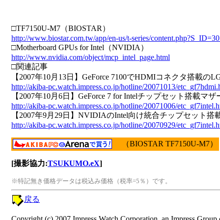
□TF7150U-M7（BIOSTAR）
http://www.biostar.com.tw/app/en-us/t-series/content.php?S_ID=3
□Motherboard GPUs for Intel（NVIDIA）
http://www.nvidia.com/object/mcp_intel_page.html
□関連記事
【2007年10月13日】GeForce 7100でHDMIコネクタ搭載
http://akiba-pc.watch.impress.co.jp/hotline/20071013/etc_gf7hdmi.
【2007年10月6日】GeForce 7 for Intelチップセット搭載
http://akiba-pc.watch.impress.co.jp/hotline/20071006/etc_gf7intel.h
【2007年9月29日】NVIDIAのIntel向け統合チップセッ
http://akiba-pc.watch.impress.co.jp/hotline/20070929/etc_gf7intel.h
（BIOSTAR TF7150U-M7）
[撮影協力:
TSUKUMO.eX
]
※特記無き価格データは税込み価格（税率=5％）です。
戻る
Copyright (c) 2007 Impress Watch Corporation, an Impress Group c