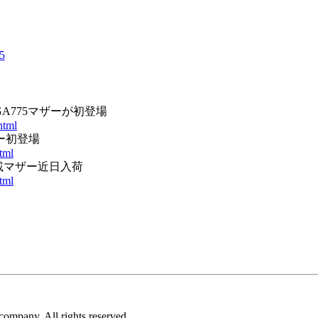
05
のLGA775マザーが初登場
html
マザー初登場
tml
ト搭載マザー近日入荷
tml
ompany. All rights reserved.