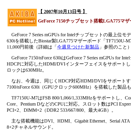
【 2007年10月13日号 】
GeForce 7150チップセット搭載LGA775
GeForce 7 Series mGPUs for Intelチップセットの最上位モデル
630iを搭載したBiostar製LGA775マザーボード「TF715
11,000円前後（詳細は「
今週見つけた新製品
」参照のこと
GeForce 7150/nForce 630iはGeForce 7 Series mGPUs
HDCPに対応したHDMI/DVIインターフェイスをサポート
ロックは630MHz。
なお、今週は、同じくHDCP対応HDMI/DVIをサポートする
7100/nForce 630i（GPUクロック600MHz）を搭載した
TF7150U-M7はFSB 800/1,066/1,333MHzをサポートし、Cor
Core、Pentium DなどのCPUに対応。スロット数はPCI Express x1
PCI×2、DIMM×2（DDR2 533/667/800、最大4GB）。
主な搭載機能はDVI、HDMI、Gigabit Ethernet、Serial 
8+2チャネルサウンド。