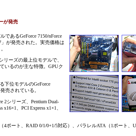
マザーが発売
であるGeForce 7150/nForce
0U-M7」が発売された。実売価格は
）。
 for Intelシリーズの最上位モデルで、
しているのが主な特徴。GPUク
下位モデルのGeForce
製品も発売されている。
e 2シリーズ、Pentium Dual-
6×1、PCI Express x1×1、
ATA（4ポート、RAID 0/1/0+1/5対応）、パラレルATA（1ポート、Ult