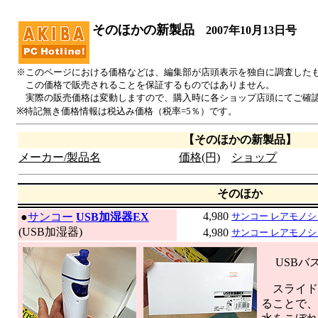
そのほかの新製品
2007年10月13日号
※このページにおける価格などは、編集部が店頭表示を独自に調査した
この価格で販売されることを保証するものではありません。
実際の販売価格は変動しますので、購入時に各ショップ店頭にてご確
※特記無き価格情報は税込み価格（税率=5％）です。
【そのほかの新製品】
メーカー/製品名
価格(円)
ショップ
そのほか
4,980
|
●
サンコー
USB加湿器EX
サンコー レアモノ
(USB加湿器)
4,980
サンコー レアモノシ
USBバ
スライド
ることで、