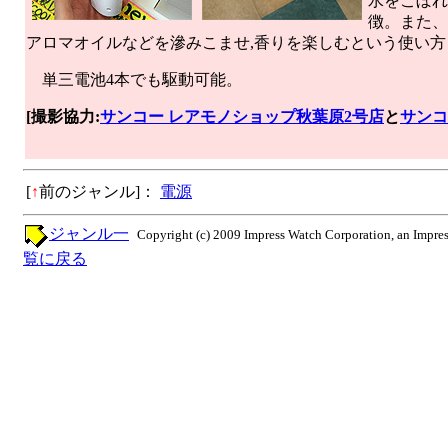
水をこぼれ
徴。また、
アロマオイルなどを滲みこませ,香りを楽しむという使い方
単三電池4本でも駆動可能。
[撮影協力:
サンコー レアモノショップ秋葉原2号店
と
サンコ
[
↑
前のジャンル]：
電源
ジャンル一
Copyright (c) 2009 Impress Watch Corporation, an Impres
覧に戻る