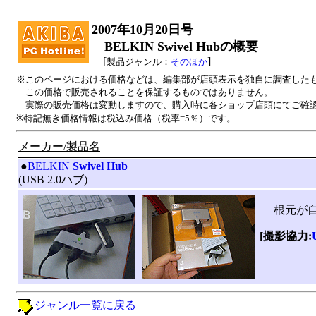
2007年10月20日号
BELKIN Swivel Hubの概要
[
]
製品ジャンル：
そのほか
※このページにおける価格などは、編集部が店頭表示を独自に調査した
この価格で販売されることを保証するものではありません。
実際の販売価格は変動しますので、購入時に各ショップ店頭にてご確
※特記無き価格情報は税込み価格（税率=5％）です。
メーカー/製品名
|
●
BELKIN
Swivel Hub
(USB 2.0ハブ)
根元が自在
[撮影協力:
ジャンル一覧に戻る