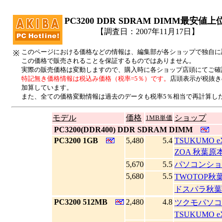
PC3200 DDR SDRAM DIMM最安値
【調査日：2007年11月17日】
このページにおける価格などの情報は、編集部が各ショップで独自に
※
この価格で販売されることを保証するものではありません。
実際の販売価格は変動しますので、購入時に各ショップ店頭にてご確
特記無き価格情報は税込み価格（税率=5％）です。
店頭表示が税抜き
加算しています。
また、全ての価格変動情報は過去のデータも税率5％相当で再計算し
モデル
価格
ショップ
1MB単価
|
PC3200(DDR400) DDR SDRAM DIMM
|
PC3200 1GB
5,480
5.4
TSUKUMO e
ZOA 秋葉原
5,670
5.5
パソコンショ
5,680
5.5
TWOTOP秋
ドスパラ秋葉
|
PC3200 512MB
2,480
4.8
ツクモパソコ
TSUKUMO e