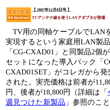
【 2007年12月8日号 】
TVアンテナ線を使うLANアダプタが登場
TV用の同軸ケーブルでLAN
実現するという家庭用LAN製
「CG-CXAD01」と同製品2個が
セットになった導入パック「CG
CXAD01SET」がコレガから発
された。実売価格は前者が11,80
円、後者が18,800円（詳細は「
週見つけた新製品
」参照のこ