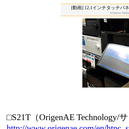
[動画] 12.1インチタッチ
Windows Media
□S21T（OrigenAE Technolog
http://www.origenae.com/en/htpc_