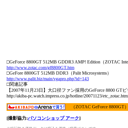
□GeForce 8800GT 512MB GDDR3 AMP! Edition（ZOTAC Inter
http://www.zotac.com/gf8800GT.htm
□GeFore 8800GT 512MB DDR3（Palit Microsystems）
http://www.palit.biz/main/vgapro.php?id=143
□関連記事
【2007年11月23日】大口径ファン採用のGeForce 8800 
http://akiba-pc.watch.impress.co.jp/hotline/20071123/etc_zotac.htm
（ZOTAC GeForce 8800GT
[撮影協力:
パソコンショップ アーク
]