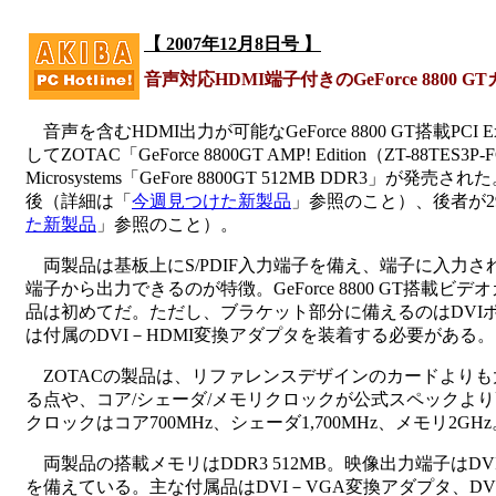
【 2007年12月8日号 】
音声対応HDMI端子付きのGeForce 8800 
音声を含むHDMI出力が可能なGeForce 8800 GT搭載PCI E
してZOTAC「GeForce 8800GT AMP! Edition（ZT-88TES3P
Microsystems「GeFore 8800GT 512MB DDR3」が発
後（詳細は「
今週見つけた新製品
」参照のこと）、後者が29
た新製品
」参照のこと）。
両製品は基板上にS/PDIF入力端子を備え、端子に入力さ
端子から出力できるのが特徴。GeForce 8800 GT搭載
品は初めてだ。ただし、ブラケット部分に備えるのはDVIポ
は付属のDVI－HDMI変換アダプタを装着する必要がある。
ZOTACの製品は、リファレンスデザインのカードより
る点や、コア/シェーダ/メモリクロックが公式スペックよ
クロックはコア700MHz、シェーダ1,700MHz、メモリ2GHz
両製品の搭載メモリはDDR3 512MB。映像出力端子はDV
を備えている。主な付属品はDVI－VGA変換アダプタ、DV