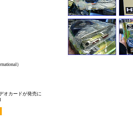
national）
GTビデオカードが発売に
l
）