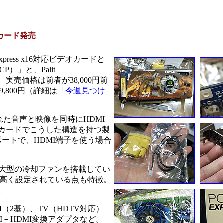
GTカード発売
xpress x16対応ビデオカードと
-FCP）」と、Palit
売された。実売価格は前者が38,000円前
,800円（詳細は「
今週見つけ
れた音声と映像を同時にHDMI
ビデオカードでこうした構造を持つ製
ートで、HDMI端子を使う場合
も大型の冷却ファンを搭載してい
り高く設定されている点も特徴。
。
I（2基）、TV（HDTV対応）
I－HDMI変換アダプタなど。