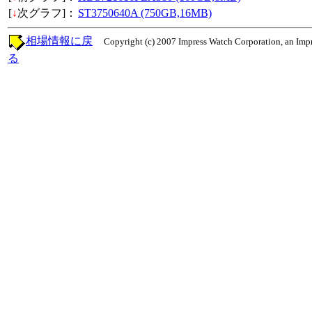
[
↓
次グラフ]：
ST3750640A (750GB,16MB)
相場情報に戻
Copyright (c) 2007 Impress Watch Corporation, an Impr
る