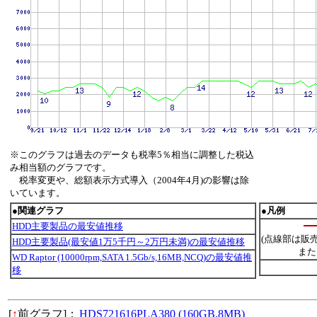
※このグラフは過去のデータも税率5％相当に調整した税込
み相当額のグラフです。
税率変更や、総額表示方式導入（2004年4月)の影響は除
いています。
●関連グラフ
●凡例
HDD主要製品の最安値推移
(点線部は販
HDD主要製品(最安値1万5千円～2万円未満)の最安値推移
また
WD Raptor (10000rpm,SATA 1.5Gb/s,16MB,NCQ)の最安値推
移
[
↑
前グラフ]：
HDS721616PLA380 (160GB,8MB)