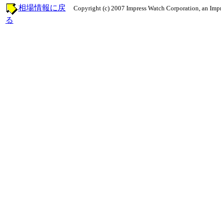
相場情報に戻
Copyright (c) 2007 Impress Watch Corporation, an Impr
る