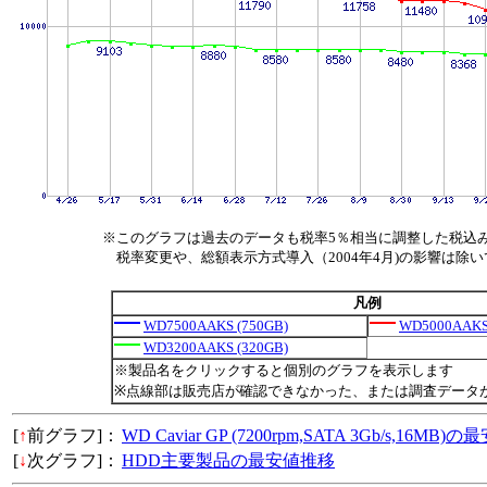
※このグラフは過去のデータも税率5％相当に調整した税込
税率変更や、総額表示方式導入（2004年4月)の影響は除
凡例
WD7500AAKS (750GB)
WD5000AAKS
WD3200AAKS (320GB)
※製品名をクリックすると個別のグラフを表示します
※点線部は販売店が確認できなかった、または調査データ
[
↑
前グラフ]：
WD Caviar GP (7200rpm,SATA 3Gb/s,16MB
[
↓
次グラフ]：
HDD主要製品の最安値推移