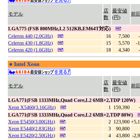
店
最安値
モデル
前
数
(円)
LGA775 (FSB 800MHz,L2 512KB,EM64T対応)
Celeron 440 (2.0GHz)
16
7,500
Celeron 430 (1.8GHz)
15
5,570
-
Celeron 420 (1.6GHz)
18
4,340
●
Intel Xeon
|
店
最安値
モデル
前
数
(円)
LGA771(FSB 1333MHz,Quad Core,L2 6MB×2,TDP 120W)
Xeon X5460(3.16GHz)
1
159,390
LGA771(FSB 1333MHz,Quad Core,L2 6MB×2,TDP 80W)
Xeon E5450(3.00GHz)
2
123,900
+5,1
Xeon E5440(2.83GHz)
3
90,800
Xeon E5420(2.50GHz)
4
43,800
-2,