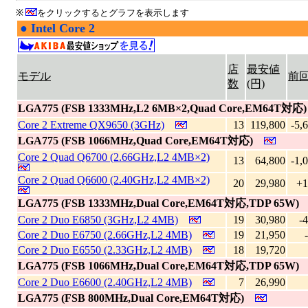
※
をクリックするとグラフを表示します
●
Intel Core 2
|
店
最安値
モデル
前
数
(円)
LGA775 (FSB 1333MHz,L2 6MB×2,Quad Core,EM64T対応)
Core 2 Extreme QX9650 (3GHz)
13
119,800
-5,
LGA775 (FSB 1066MHz,Quad Core,EM64T対応)
Core 2 Quad Q6700 (2.66GHz,L2 4MB×2)
13
64,800
-1,
Core 2 Quad Q6600 (2.40GHz,L2 4MB×2)
20
29,980
+1
LGA775 (FSB 1333MHz,Dual Core,EM64T対応,TDP 65W)
Core 2 Duo E6850 (3GHz,L2 4MB)
19
30,980
-
Core 2 Duo E6750 (2.66GHz,L2 4MB)
19
21,950
Core 2 Duo E6550 (2.33GHz,L2 4MB)
18
19,720
LGA775 (FSB 1066MHz,Dual Core,EM64T対応,TDP 65W)
Core 2 Duo E6600 (2.40GHz,L2 4MB)
7
26,990
LGA775 (FSB 800MHz,Dual Core,EM64T対応)