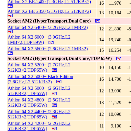
Athlon X2 BE-2400 (2.3GHz,L2 512KB×2)
16
11,970
Athlon X2 BE-2350 (2.1GHz,L2 512KB×2)
13
10,164
-
Socket AM2 (HyperTransport,Dual Core)
Athlon 64 X2 6400+ (3.2GHz,L2 1MB×2)
12
21,800
-
Athlon 64 X2 6000+ (3.0GHz,L2
14
19,740
-
1MB×2,TDP 89W)
Athlon 64 X2 5600+ (2.8GHz,L2 1MB×2)
15
16,254
-
Socket AM2 (HyperTransport,Dual Core,TDP 65W)
Athlon 64 X2 5200+ (2.7GHz,L2
10
14,150
-
512KB×2,TDP65W)
Athlon 64 X2 5000+ Black Edition
16
14,700
-
(2.6GHz,L2 512KB×2)
Athlon 64 X2 5000+ (2.6GHz,L2
12
13,090
512KB×2,TDP65W)
Athlon 64 X2 4800+ (2.5GHz,L2
13
11,529
+
512KB×2,TDP65W)
Athlon 64 X2 4400+ (2.3GHz,L2
12
10,090
512KB×2,TDP65W)
Athlon 64 X2 4200+ (2.2GHz,L2
11
9,100
512KB×2,TDP65W)