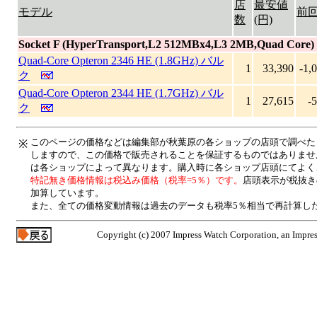
店
最安値
モデル
前
数
(円)
Socket F (HyperTransport,L2 512MBx4,L3 2MB,Quad Core)
Quad-Core Opteron 2346 HE (1.8GHz) バル
1
33,390
-1,
ク
Quad-Core Opteron 2344 HE (1.7GHz) バル
1
27,615
-
ク
このページの価格などは編集部が秋葉原の各ショップの店頭で調べた
※
しますので、この価格で販売されることを保証するものではありませ
は各ショップによって異なります。購入時に各ショップ店頭にてよく
特記無き価格情報は税込み価格（税率=5％）です。
店頭表示が税抜き
加算しています。
また、全ての価格変動情報は過去のデータも税率5％相当で再計算し
Copyright (c) 2007 Impress Watch Corporation, an Impres