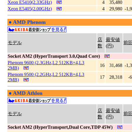
Xeon E5410(2.33GHz)
4
35,480
Xeon E5405(2.00GHz)
4
29,980
-1,
●
AMD Phenom
|
店
最安値
モデル
前
数
(円)
Socket AM2 (HyperTransport 3.0,Quad Core)
Phenom 9600 (2.3GHz,L2 512KB×4,L3
16
31,468
-1,
2MB)
Phenom 9500 (2.2GHz,L2 512KB×4,L3
17
28,318
-
2MB)
●
AMD Athlon
|
店
最安値
モデル
前
数
(円)
Socket AM2 (HyperTransport,Dual Core,TDP 45W)