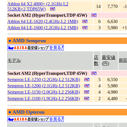
Athlon 64 X2 4000+ (2.1GHz,L2
14
7,770
-
512KB×2,TDP65W)
Socket AM2 (HyperTransport,TDP 45W)
Athlon 64 LE-1620 (2.4GHz,L2 1MB)
6
6,630
Athlon 64 LE-1600 (2.2GHz,L2 1MB)
3
5,980
+1
●
AMD Sempron
|
店
最安値
モデル
前
数
(円)
Socket AM2 (HyperTransport,TDP 45W)
Sempron LE-1250 (2.2GHz,L2 512KB)
5
6,550
Sempron LE-1200 (2.1GHz,L2 512KB)
4
5,980
Sempron LE-1150 (2.0GHz,L2 256KB)
4
4,980
Sempron LE-1100 (1.9GHz,L2 256KB)
2
4,480
●
AMD Opteron
|