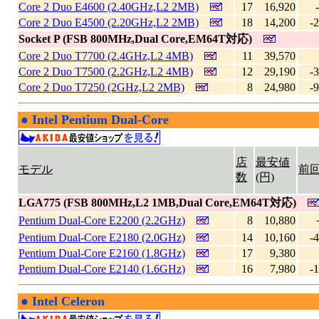
Core 2 Duo E4600 (2.40GHz,L2 2MB)
17
16,920
Core 2 Duo E4500 (2.20GHz,L2 2MB)
18
14,200
-
Socket P (FSB 800MHz,Dual Core,EM64T対応)
Core 2 Duo T7700 (2.4GHz,L2 4MB)
11
39,570
Core 2 Duo T7500 (2.2GHz,L2 4MB)
12
29,190
-
Core 2 Duo T7250 (2GHz,L2 2MB)
8
24,980
-
●
Intel Pentium Dual-Core
|
店
最安値
モデル
前
数
(円)
LGA775 (FSB 800MHz,L2 1MB,Dual Core,EM64T対応)
Pentium Dual-Core E2200 (2.2GHz)
8
10,880
Pentium Dual-Core E2180 (2.0GHz)
14
10,160
-
Pentium Dual-Core E2160 (1.8GHz)
17
9,380
Pentium Dual-Core E2140 (1.6GHz)
16
7,980
-
●
Intel Celeron
|