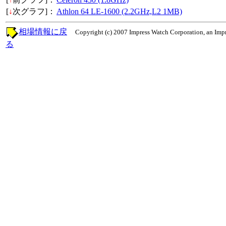
[
↓
次グラフ]：
Athlon 64 LE-1600 (2.2GHz,L2 1MB)
相場情報に戻
Copyright (c) 2007 Impress Watch Corporation, an Impr
る