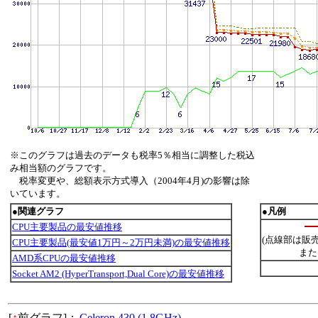
※このグラフは過去のデータも税率5％相当に調整した税込
み相当額のグラフです。
税率変更や、総額表示方式導入（2004年4月)の影響は除
いています。
●関連グラフ
●凡例
CPU主要製品の最安値推移
(点線部は販
CPU主要製品(最安値1万円～2万円未満)の最安値推移
また
AMD系CPUの最安値推移
Socket AM2 (HyperTransport,Dual Core)の最安値推移
[
↑
前グラフ]：
Celeron 430 (1.8GHz)