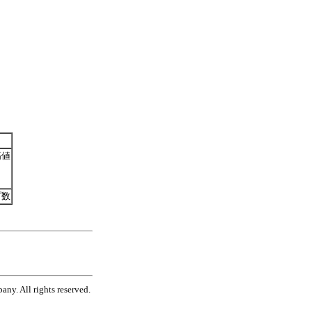
高値
プ数
ny. All rights reserved.