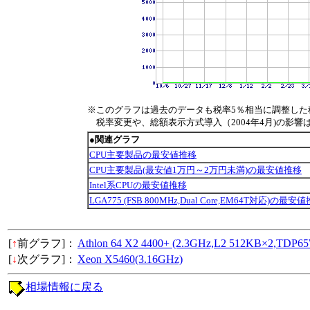
※このグラフは過去のデータも税率5％相当に調整した
税率変更や、総額表示方式導入（2004年4月)の影響
●関連グラフ
CPU主要製品の最安値推移
CPU主要製品(最安値1万円～2万円未満)の最安値推移
Intel系CPUの最安値推移
LGA775 (FSB 800MHz,Dual Core,EM64T対応)の最安
[
↑
前グラフ]：
Athlon 64 X2 4400+ (2.3GHz,L2 512KB×2,TDP6
[
↓
次グラフ]：
Xeon X5460(3.16GHz)
相場情報に戻る