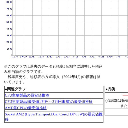
※このグラフは過去のデータも税率5％相当に調整した税込
み相当額のグラフです。
税率変更や、総額表示方式導入（2004年4月)の影響は除
いています。
●関連グラフ
●凡例
CPU主要製品の最安値推移
(点線部は販
CPU主要製品(最安値1万円～2万円未満)の最安値推移
また
AMD系CPUの最安値推移
Socket AM2 (HyperTransport,Dual Core,TDP 65W)の最安値推
移