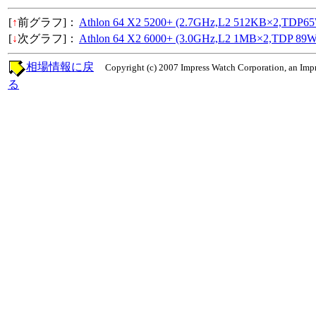
[
↑
前グラフ]：
Athlon 64 X2 5200+ (2.7GHz,L2 512KB×2,TDP6
[
↓
次グラフ]：
Athlon 64 X2 6000+ (3.0GHz,L2 1MB×2,TDP 89W
相場情報に戻
Copyright (c) 2007 Impress Watch Corporation, an Impr
る