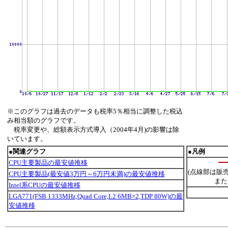
※このグラフは過去のデータも税率5％相当に調整した税込
み相当額のグラフです。
税率変更や、総額表示方式導入（2004年4月)の影響は除
いています。
●関連グラフ
●凡例
CPU主要製品の最安値推移
(点線部は販
CPU主要製品(最安値3万円～6万円未満)の最安値推移
また
Intel系CPUの最安値推移
LGA771(FSB 1333MHz,Quad Core,L2 6MB×2,TDP 80W)の最
安値推移