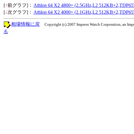
[
↑
前グラフ]：
Athlon 64 X2 4800+ (2.5GHz,L2 512KB×2,TDP6
[
↓
次グラフ]：
Athlon 64 X2 4000+ (2.1GHz,L2 512KB×2,TDP6
相場情報に戻
Copyright (c) 2007 Impress Watch Corporation, an Impr
る