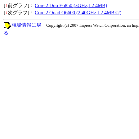
[
↑
前グラフ]：
Core 2 Duo E6850 (3GHz,L2 4MB)
[
↓
次グラフ]：
Core 2 Quad Q6600 (2.40GHz,L2 4MB×2)
相場情報に戻
Copyright (c) 2007 Impress Watch Corporation, an Impr
る