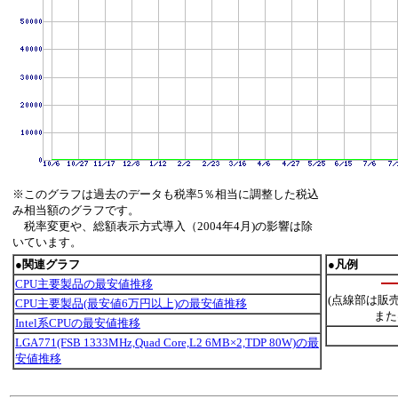
※このグラフは過去のデータも税率5％相当に調整した税込
み相当額のグラフです。
税率変更や、総額表示方式導入（2004年4月)の影響は除
いています。
●関連グラフ
●凡例
CPU主要製品の最安値推移
(点線部は販
CPU主要製品(最安値6万円以上)の最安値推移
また
Intel系CPUの最安値推移
LGA771(FSB 1333MHz,Quad Core,L2 6MB×2,TDP 80W)の最
安値推移