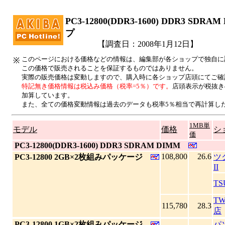
PC3-12800(DDR3-1600) DDR3 S
プ
【調査日：2008年1月12日】
このページにおける価格などの情報は、編集部が各ショップで独自に
※
この価格で販売されることを保証するものではありません。
実際の販売価格は変動しますので、購入時に各ショップ店頭にてご確
特記無き価格情報は税込み価格（税率=5％）です。
店頭表示が税抜き
加算しています。
また、全ての価格変動情報は過去のデータも税率5％相当で再計算し
1MB単
モデル
価格
シ
価
|
PC3-12800(DDR3-1600) DDR3 SDRAM DIMM
108,800
26.6
|
PC3-12800 2GB×2枚組みパッケージ
ツ
II
TS
T
115,780
28.3
店
|
PC3-12800 1GB×2枚組みパッケージ
パ