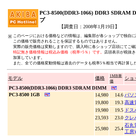
PC3-8500(DDR3-1066) DDR3 SD
プ
【調査日：2008年1月19日】
このページにおける価格などの情報は、編集部が各ショップで独自に
※
この価格で販売されることを保証するものではありません。
実際の販売価格は変動しますので、購入時に各ショップ店頭にてご確
特記無き価格情報は税込み価格（税率=5％）です。
店頭表示が税抜き
加算しています。
また、全ての価格変動情報は過去のデータも税率5％相当で再計算し
1MB単
モデル
価格
ショ
価
|
PC3-8500(DDR3-1066) DDR3 SDRAM DIMM
|
PC3-8500 1GB
14,980
14.6
パソ
19,800
19.3
高速
19,980
19.5
ドス
23,593
23.0
クレ
石丸電
25,980
25.4
工房)