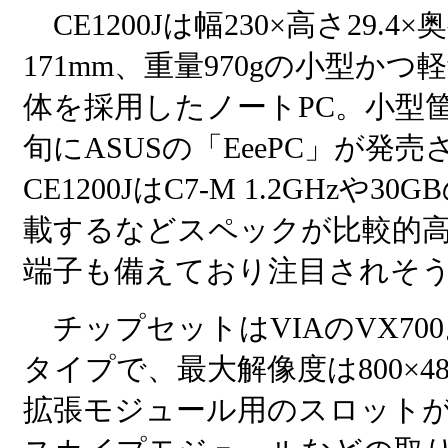
CE1200Jは幅230×高さ29.4×
171mm、重量970gの小型かつ
体を採用したノートPC。小型
旬にASUSの「EeePC」が
CE1200JはC7-M 1.2GHzや
載するなどスペックが比較的高
端子も備えており注目されそ
チップセットはVIAのVX7
タイプで、最大解像度は800×
拡張モジュール用のスロットが