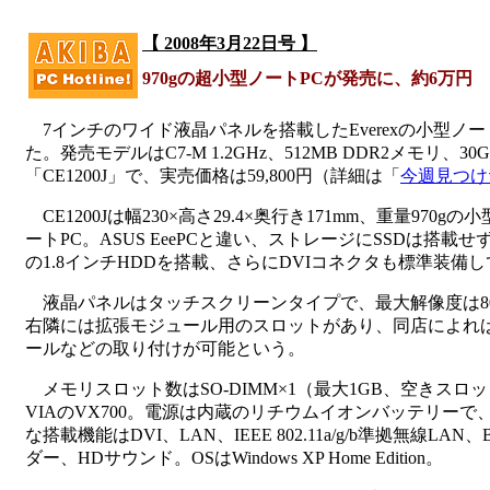
【 2008年3月22日号 】
970gの超小型ノートPCが発売に、約6万円
7インチのワイド液晶パネルを搭載したEverexの小型ノートP
た。発売モデルはC7-M 1.2GHz、512MB DDR2メモリ、3
「CE1200J」で、実売価格は59,800円（詳細は「
今週見つけ
CE1200Jは幅230×高さ29.4×奥行き171mm、重量97
ートPC。ASUS EeePCと違い、ストレージにSSDは搭載
の1.8インチHDDを搭載、さらにDVIコネクタも標準装備
液晶パネルはタッチスクリーンタイプで、最大解像度は800
右隣には拡張モジュール用のスロットがあり、同店によれば
ールなどの取り付けが可能という。
メモリスロット数はSO-DIMM×1（最大1GB、空きス
VIAのVX700。電源は内蔵のリチウムイオンバッテリー
な搭載機能はDVI、LAN、IEEE 802.11a/g/b準拠無線LAN、B
ダー、HDサウンド。OSはWindows XP Home Edition。