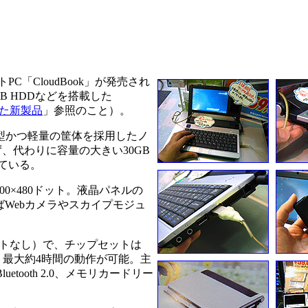
C「CloudBook」が発売され
0GB HDDなどを搭載した
た新製品
」参照のこと）。
0gの小型かつ軽量の筐体を採用したノ
せず、代わりに容量の大きい30GB
している。
×480ドット。液晶パネルの
Webカメラやスカイプモジュ
ロットなし）で、チップセットは
で、最大約4時間の動作が可能。主
luetooth 2.0、メモリカードリー