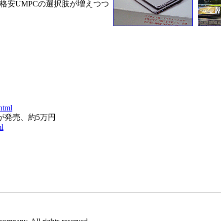
、格安UMPCの選択肢が増えつつ
売
html
」が発売、約5万円
ml