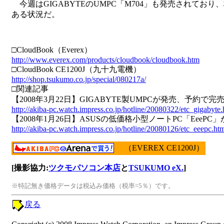
今週はGIGABYTEのUMPC「M704」も発売されており
ある状況だ。
□CloudBook（Everex）
http://www.everex.com/products/cloudbook/cloudbook.htm
□CloudBook CE1200J（九十九電機）
http://shop.tsukumo.co.jp/special/080217a/
□関連記事
【2008年3月22日】GIGABYTE製UMPCが発売、予約で完
http://akiba-pc.watch.impress.co.jp/hotline/20080322/etc_gigabyte.
【2008年1月26日】ASUSの低価格小型ノートPC「EeePC
http://akiba-pc.watch.impress.co.jp/hotline/20080126/etc_eeepc.ht
（EVEREX CE1200J）
[撮影協力:
ツクモパソコン本店
と
TSUKUMO eX.
]
※特記無き価格データは税込み価格（税率=5％）です。
戻る