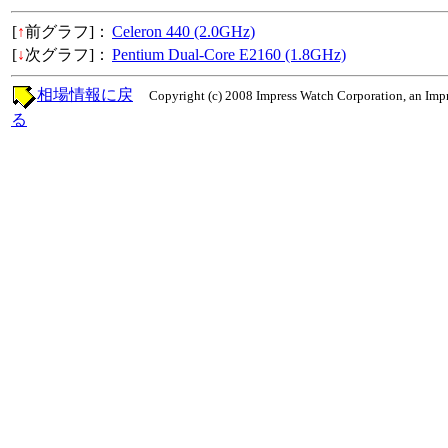
[
↑
前グラフ]：
Celeron 440 (2.0GHz)
[
↓
次グラフ]：
Pentium Dual-Core E2160 (1.8GHz)
相場情報に戻
Copyright (c) 2008 Impress Watch Corporation, an Impr
る