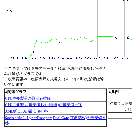
※このグラフは過去のデータも税率5％相当に調整した税込
み相当額のグラフです。
税率変更や、総額表示方式導入（2004年4月)の影響は除
いています。
●関連グラフ
●凡例
CPU主要製品の最安値推移
(点線部は販
CPU主要製品(最安値1万円未満)の最安値推移
また
AMD系CPUの最安値推移
Socket AM2 (HyperTransport,Dual Core,TDP 65W)の最安値推
移