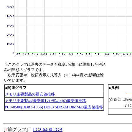
※このグラフは過去のデータも税率5％相当に調整した税込
み相当額のグラフです。
税率変更や、総額表示方式導入（2004年4月)の影響は除
いています。
●関連グラフ
●凡例
メモリ主要製品の最安値推移
(点線部は販
メモリ主要製品(最安値1万円以上)の最安値推移
また
PC3-8500(DDR3-1066) DDR3 SDRAM DIMMの最安値推移
[
↑
前グラフ]：
PC2-6400 2GB