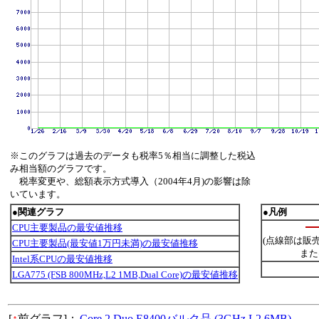
※このグラフは過去のデータも税率5％相当に調整した税込
み相当額のグラフです。
税率変更や、総額表示方式導入（2004年4月)の影響は除
いています。
●関連グラフ
●凡例
CPU主要製品の最安値推移
(点線部は販
CPU主要製品(最安値1万円未満)の最安値推移
また
Intel系CPUの最安値推移
LGA775 (FSB 800MHz,L2 1MB,Dual Core)の最安値推移
[
↑
前グラフ]：
Core 2 Duo E8400バルク品 (3GHz,L2 6MB)