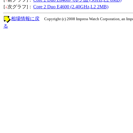
[
↓
次グラフ]：
Core 2 Duo E4600 (2.40GHz,L2 2MB)
相場情報に戻
Copyright (c) 2008 Impress Watch Corporation, an Impr
る