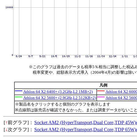
※このグラフは過去のデータも税率5％相当に調整した税込
税率変更や、総額表示方式導入（2004年4月)の影響は除
凡例
Athlon 64 X2 6400+ (3.2GHz,L2 1MB×2)
Athlon 64 X2 600
Athlon 64 X2 5600+ (2.9GHz,L2 512KB×2)
Athlon 64 X2 560
※製品名をクリックすると個別のグラフを表示します
※点線部は販売店が確認できなかった、または調査データがないこ
[
↑
前グラフ]：
Socket AM2 (HyperTransport,Dual Core,TD
[
↓
次グラフ]：
Socket AM2 (HyperTransport,Dual Core,TD