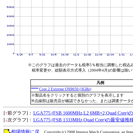
※このグラフは過去のデータも税率5％相当に調整した税込
税率変更や、総額表示方式導入（2004年4月)の影響は除
凡例
Core 2 Extreme QX9650 (3GHz)
※製品名をクリックすると個別のグラフを表示します
※点線部は販売店が確認できなかった、または調査データ
[
↑
前グラフ]：
LGA775 (FSB 1600MHz,L2 6MB×2,Quad Co
[
↓
次グラフ]：
LGA775 (FSB 1333MHz,Quad Core)の最安値推
相場情報に戻
Copyright (c) 2008 Impress Watch Corporation, an Impr