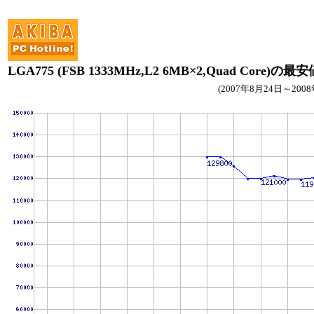
LGA775 (FSB 1333MHz,L2 6MB×2,Quad Core)の
(2007年8月24日～200