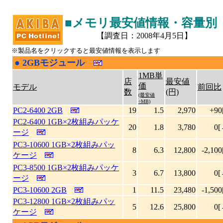
■メモリ最安値情報・容量別
【調査日：2008年4月5日】
※製品名をクリックすると最安値情報を表示します
●
2GBモジュール
|
1MB単
店
最安値
価
モデル
前回比
数
(円)
(最安値
÷MB)
PC2-6400 2GB
19
1.5
2,970
+90
PC2-6400 1GB×2枚組みパッケ
20
1.8
3,780
0[
ージ
PC3-10600 1GB×2枚組みパッ
8
6.3
12,800
-2,100
ケージ
PC3-8500 1GB×2枚組みパッケ
3
6.7
13,800
0[
ージ
PC3-10600 2GB
1
11.5
23,480
-1,500
PC3-12800 1GB×2枚組みパッ
5
12.6
25,800
0[
ケージ