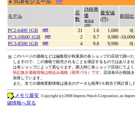
●
1GBモジュール
|
1MB単
店
最安値
価
モデル
前回比
数
(円)
(最安値
÷MB)
PC2-6400 1GB
21
1.6
1,680
0[
PC3-10600 1GB
2
9.7
9,980
-10,000
PC3-8500 1GB
4
9.8
9,990
0[
このページの価格などは編集部が秋葉原の各ショップの店頭で調べた
※
しますので、この価格で販売されることを保証するものではありませ
は各ショップによって異なります。購入時に各ショップ店頭にてよく
特記無き価格情報は税込み価格（税率=5％）です。
店頭表示が税抜き
加算しています。
また、全ての価格変動情報は過去のデータも税率5％相当で再計算し
メモリ最安
Copyright (c) 2008 Impress Watch Corporation, an Impres
値情報へ戻る