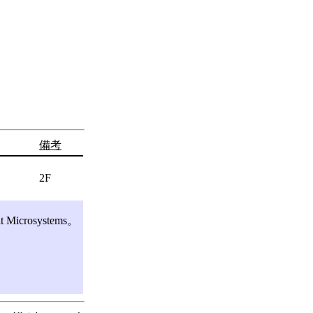
備考
2F
crosystems。