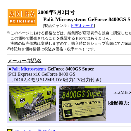
2008年5月2日号
Palit Microsystems GeForce 8400G
[
]
製品ジャンル：
ビデオカード
※このページにおける価格などは、編集部が店頭表示を独自に調査した
この価格で販売されることを保証するものではありません。
実際の販売価格は変動しますので、購入時に各ショップ店頭にてご確
※特記無き価格情報は税込み価格（税率=5％）です。
メーカー/製品名
|
●
Palit Microsystems
GeForce 8400GS Super
(PCI Express x16,GeForce 8400 GS
,DDR2メモリ512MB,DVI出力/TV出力付き)
512MBメモ
[撮影協力: