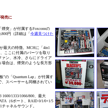
が発売に
」が付属するFoxconnの
,800円（詳細は「
今週見つけた
が最大の特徴。MCHに「4in1
ており、ここに付属のパーツを取り
ファン、水冷、さらにドライア
う場合は、煙突のような長方形
Quantum Lap」が付属す
で、スペーサーも同梱されてい
600/1333/1066/800、最大
ATA（6ポート、RAID 0/1/0+1/5
、7.1チャネルサウンド。