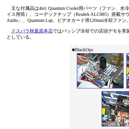
主な付属品は4in1 Quantum Cooler用パーツ（ファ
イス用筒）、コーデックチップ（Realtek ALC885）搭載
Audio」、Quantum Lap、ビデオカード用120mm冷却ファン
ドスパラ秋葉原本店
ではパッシブ冷却での店頭デモを実
としている。
■BlackOps