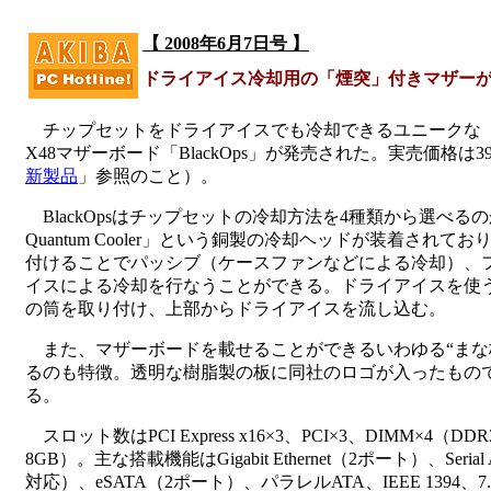
【 2008年6月7日号 】
ドライアイス冷却用の「煙突」付きマザー
チップセットをドライアイスでも冷却できるユニークな「煙突
X48マザーボード「BlackOps」が発売された。実売価格は39
新製品
」参照のこと）。
BlackOpsはチップセットの冷却方法を4種類から選べるの
Quantum Cooler」という銅製の冷却ヘッドが装着され
付けることでパッシブ（ケースファンなどによる冷却）、
イスによる冷却を行なうことができる。ドライアイスを使
の筒を取り付け、上部からドライアイスを流し込む。
また、マザーボードを載せることができるいわゆる“まな板”の「
るのも特徴。透明な樹脂製の板に同社のロゴが入ったもの
る。
スロット数はPCI Express x16×3、PCI×3、DIMM×4（DDR3 1
8GB）。主な搭載機能はGigabit Ethernet（2ポート）、Serial 
対応）、eSATA（2ポート）、パラレルATA、IEEE 1394