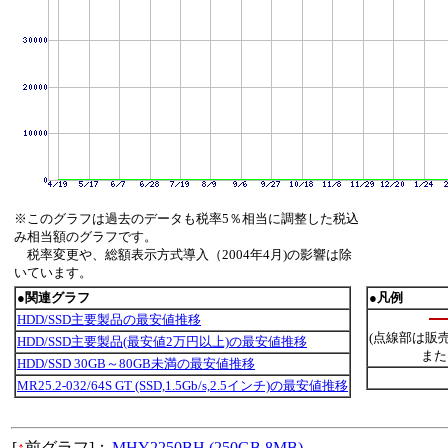
※このグラフは過去のデータも税率5％相当に調整した税込
み相当額のグラフです。
税率変更や、総額表示方式導入（2004年4月)の影響は除
いています。
●関連グラフ
●凡例
HDD/SSD主要製品の最安値推移
(点線部は販
HDD/SSD主要製品(最安値2万円以上)の最安値推移
また
HDD/SSD 30GB～80GB未満の最安値推移
MR25.2-032/64S GT (SSD,1.5Gb/s,2.5インチ)の最安値推移
[
↑
前グラフ]：
MHY2250BH (250GB,8MB)