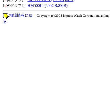
[
↓
次グラフ]：
HM500LI (500GB,8MB)
相場情報に戻
Copyright (c) 2008 Impress Watch Corporation, an Impr
る