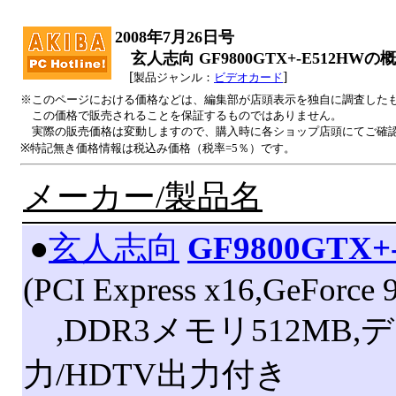
2008年7月26日号
玄人志向 GF9800GTX+-E512HWの
[
]
製品ジャンル：
ビデオカード
※このページにおける価格などは、編集部が店頭表示を独自に調査した
この価格で販売されることを保証するものではありません。
実際の販売価格は変動しますので、購入時に各ショップ店頭にてご確
※特記無き価格情報は税込み価格（税率=5％）です。
メーカー/製品名
|
●
玄人志向
GF9800GTX+
(PCI Express x16,GeForce
,DDR3メモリ512MB,
力/HDTV出力付き