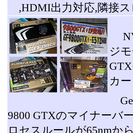
,HDMI出力対応,隣接ス
NV
ジモデ
GT
カー
GeF
9800 GTXのマイナ
ロセスルールが65nmから