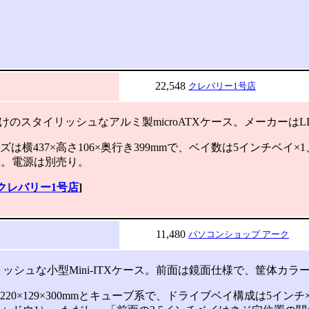
22,548
クレバリー1号店
けのスタイリッシュなアルミ製microATXケース。メーカーはLIA
横437×高さ106×奥行き399mmで、ベイ数は5インチベイ×1
2。電源は別売り。
クレバリー1号店
]
11,480
パソコンショップ アーク
シュな小型Mini-ITXケース。前面は鏡面仕様で、筐体カラ
0×129×300mmとキューブ系で、ドライブベイ構成は5インチ×1