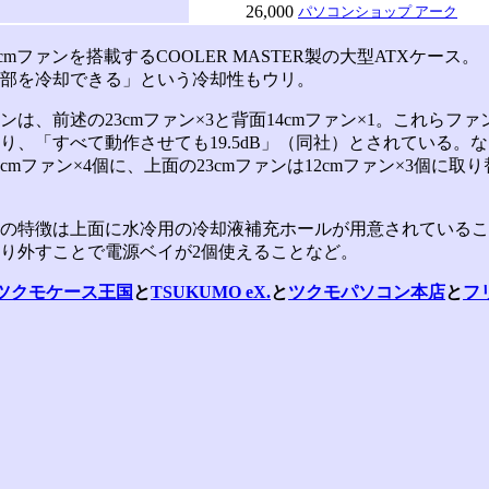
26,000
パソコンショップ アーク
cmファンを搭載するCOOLER MASTER製の大型ATXケース
部を冷却できる」という冷却性もウリ。
は、前述の23cmファン×3と背面14cmファン×1。これらフ
り、「すべて動作させても19.5dB」（同社）とされている。なお
2cmファン×4個に、上面の23cmファンは12cmファン×3個に取
特徴は上面に水冷用の冷却液補充ホールが用意されていること
り外すことで電源ベイが2個使えることなど。
ツクモケース王国
と
TSUKUMO eX.
と
ツクモパソコン本店
と
フ