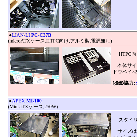
|
●
LIAN-LI
PC-C37B
(microATXケース,HTPC向け,アルミ製,電源無し)
HTPC向
本体サイズは
ドウベイ×
[撮影協力:
|
●
APEX
MI-100
(Mini-ITXケース,250W)
スタイリッ
サイズは22