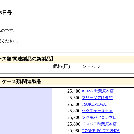
15日号
ものです。
認ください。
ース類/関連製品の新製品】
価格(円)
ショップ
ケース類/関連製品
25,480
BLESS 秋葉原本店
25,500
フリージア映像館
25,800
TSUKUMO eX.
25,800
ツクモケース王国
25,800
ツクモパソコン本店
25,800
ドスパラ秋葉原本店
25,980
T-ZONE. PC DIY SHOP