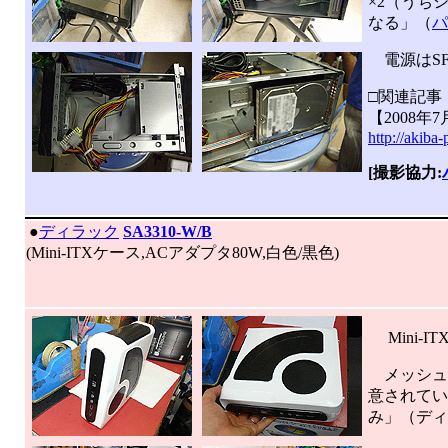
×2（うち
なる」（
パ
電源はSF
□関連記事
【2008年
http://akiba
[撮影協力:
|
●
ディラック
SA3310-W/B
(Mini-ITXケース,ACアダプタ80W,白色/黒色)
Mini-
メッシュを
意されている
み」（ディ