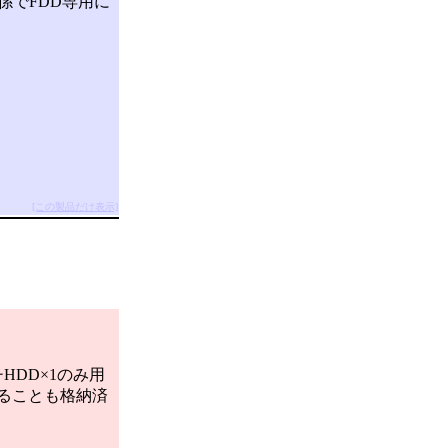
係でFDD専用に
[この製品だけ表示]
。
DD×1のみ用
できることも格納済