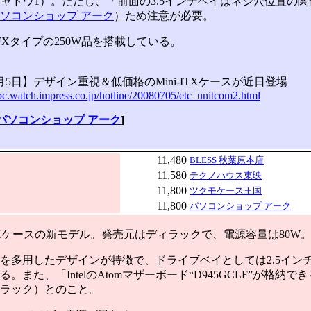
シャドウ1）。ただし、「前面の3.5インチベイはネジ穴位置の関
ソコンショップ アーク
）ため注意が必要。
Xタイプの250W品を搭載している。
7月5日】デザイン重視＆低価格のMini-ITXケースが近日登場
-pc.watch.impress.co.jp/hotline/20080705/etc_unitcom2.html
パソコンショップ アーク
]
11,480
BLESS 秋葉原本店
11,580
テクノハウス東映
11,800
ツクモケース王国
11,800
パソコンショップ アーク
ITXケースの新モデル。発売元はディラックで、電源容量は80W
多用したデザインが特徴で、ドライブベイとしては2.5インチH
。また、「IntelのAtomマザーボード“D945GCLF”が格納
ラック）とのこと。