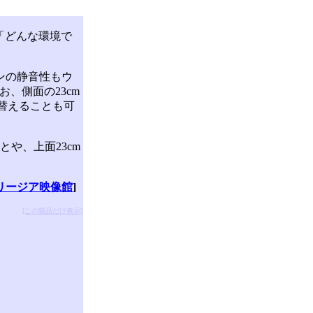
。「どんな環境で
ァンの静音性もウ
、側面の23cm
り替えることも可
や、上面23cm
リージア映像館
]
[この製品だけ表示]