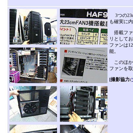
3つの23
も確実に内
搭載ファン
リとしてお
ファンは1
能。
このほかの
ファンを取
[撮影協力: