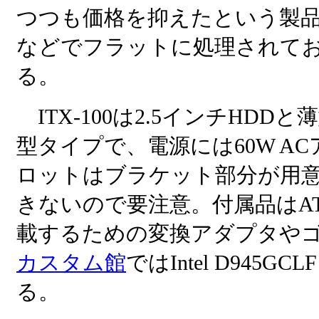
つつも価格を抑えたという製
などでフラットに処理されて
る。
ITX-100は2.5インチHD
型タイプで、電源には60W A
ロットはブラケット部分が用
きないので要注意。付属品はAT
載するための変換アダプタやゴ
カスタム館
ではIntel D94
る。