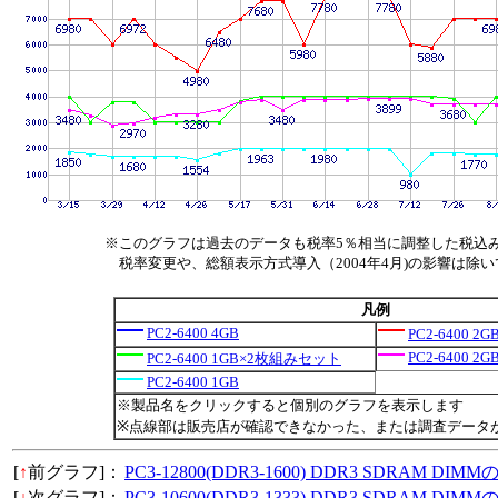
※このグラフは過去のデータも税率5％相当に調整した税込
税率変更や、総額表示方式導入（2004年4月)の影響は除
凡例
PC2-6400 4GB
PC2-6400 
PC2-6400 2G
PC2-6400 1GB×2枚組みセット
PC2-6400 1GB
※製品名をクリックすると個別のグラフを表示します
※点線部は販売店が確認できなかった、または調査データ
[
↑
前グラフ]：
PC3-12800(DDR3-1600) DDR3 SDRAM D
[
↓
次グラフ]：
PC3-10600(DDR3-1333) DDR3 SDRAM D