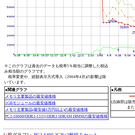
※このグラフは過去のデータも税率5％相当に調整した税込
み相当額のグラフです。
税率変更や、総額表示方式導入（2004年4月)の影響は除
いています。
●関連グラフ
●凡例
メモリ主要製品の最安値推移
(点線部は販
1GBモジュールの最安値推移
また
メモリ主要製品(最安値1万円以上)の最安値推移
PC3-10600(DDR3-1333) DDR3 SDRAM DIMMの最安値推移
[
↑
前グラフ]：
PC2-6400 2GB×2枚組みセット