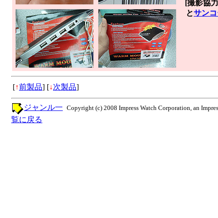
[撮影協力
と
サンコ
[
↑
前製品
]
[
↓
次製品
]
ジャンル一
Copyright (c) 2008 Impress Watch Corporation, an Impres
覧に戻る