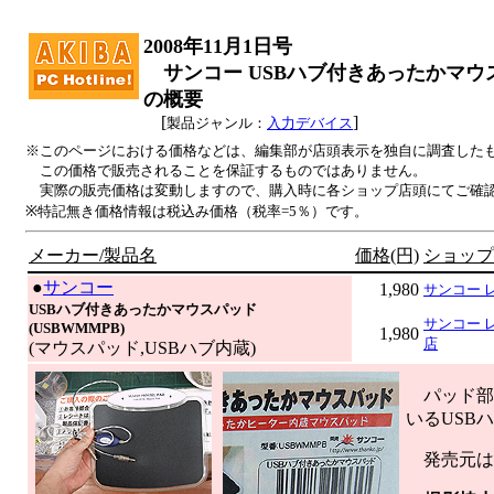
2008年11月1日号
サンコー USBハブ付きあったかマウスパ
の概要
[
]
製品ジャンル：
入力デバイス
※このページにおける価格などは、編集部が店頭表示を独自に調査した
この価格で販売されることを保証するものではありません。
実際の販売価格は変動しますので、購入時に各ショップ店頭にてご確
※特記無き価格情報は税込み価格（税率=5％）です。
メーカー/製品名
価格(円)
ショップ
|
●
サンコー
1,980
サンコー 
USBハブ付きあったかマウスパッド
サンコー 
(USBWMMPB)
1,980
店
(マウスパッド,USBハブ内蔵)
パッド部
いるUSB
発売元は