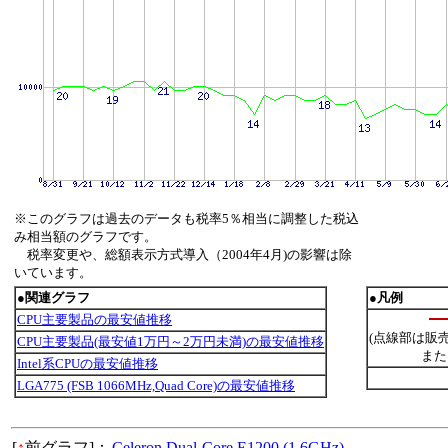
※このグラフは過去のデータも税率5％相当に調整した税込
み相当額のグラフです。
税率変更や、総額表示方式導入（2004年4月)の影響は除
いています。
●関連グラフ
●凡例
CPU主要製品の最安値推移
(点線部は販
CPU主要製品(最安値1万円～2万円未満)の最安値推移
また
Intel系CPUの最安値推移
LGA775 (FSB 1066MHz,Quad Core)の最安値推移
[
↑
前グラフ]：
Celeron Dual-Core E1200 (1.6GHz)