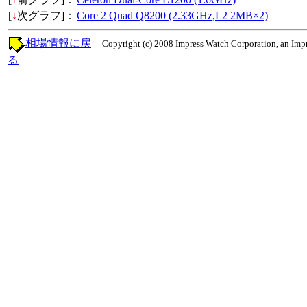
[
↓
次グラフ]：
Core 2 Quad Q8200 (2.33GHz,L2 2MB×2)
相場情報に戻
Copyright (c) 2008 Impress Watch Corporation, an Impr
る