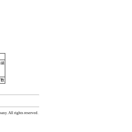
高値
プ数
ny. All rights reserved.