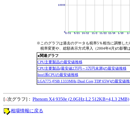
※このグラフは過去のデータも税率5％相当に調整した
税率変更や、総額表示方式導入（2004年4月)の影響
●関連グラフ
CPU主要製品の最安値推移
CPU主要製品(最安値2万円～3万円未満)の最安値推移
Intel系CPUの最安値推移
LGA775 (FSB 1333MHz,Dual Core,TDP 65W)の最安値
[
↓
次グラフ]：
Phenom X4 9350e (2.0GHz,L2 512KB×4,L3 2MB)
相場情報に戻る