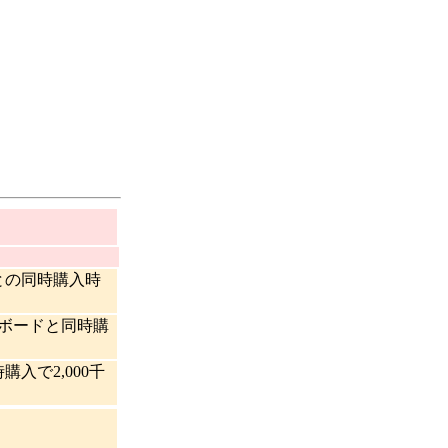
との同時購入時
ーボードと同時購
入で2,000千