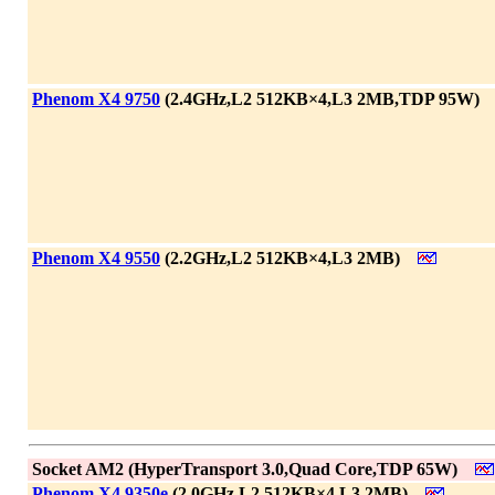
|
Phenom X4 9750
(2.4GHz,L2 512KB×4,L3 2MB,TDP 95W)
|
Phenom X4 9550
(2.2GHz,L2 512KB×4,L3 2MB)
|
Socket AM2 (HyperTransport 3.0,Quad Core,TDP 65W)
|
Phenom X4 9350e
(2.0GHz,L2 512KB×4,L3 2MB)