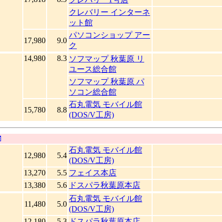
クレバリー インターネ
ット館
パソコンショップ アー
17,980
9.0
ク
14,980
8.3
ソフマップ 秋葉原 リ
ユース総合館
ソフマップ 秋葉原 パ
ソコン総合館
石丸電気 モバイル館
15,780
8.8
(DOS/V工房)
石丸電気 モバイル館
12,980
5.4
(DOS/V工房)
13,270
5.5
フェイス本店
13,380
5.6
ドスパラ秋葉原本店
石丸電気 モバイル館
11,480
5.0
(DOS/V工房)
12,180
5.3
ドスパラ秋葉原本店