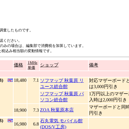
調査したものです。
認ください。
のみの場合は、編集部で消費税を加算しています。
た税込み相当額の変動情報です。
1MHz
価格
ショップ
備考
単価
B)
18,480
7.1
ソフマップ 秋葉原 リ
対応マザーボード
ユース総合館
は3,000円引き
ソフマップ 秋葉原 パ
1万円以上のマザ
ソコン総合館
入時は2,000円引き
マザーボードと同時購
ZOA 秋葉原本店
18,900
7.3
円引き
B)
石丸電気 モバイル館
16,980
6.8
(DOS/V工房)