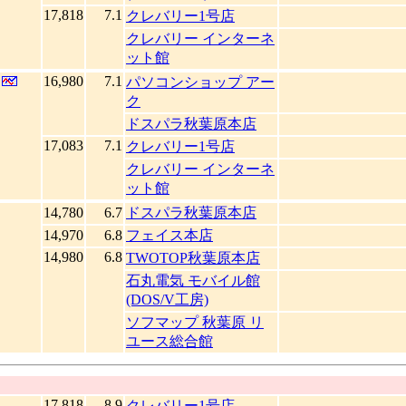
17,818
7.1
クレバリー1号店
クレバリー インターネ
ット館
16,980
7.1
パソコンショップ アー
ク
ドスパラ秋葉原本店
17,083
7.1
クレバリー1号店
クレバリー インターネ
ット館
14,780
6.7
ドスパラ秋葉原本店
14,970
6.8
フェイス本店
14,980
6.8
TWOTOP秋葉原本店
石丸電気 モバイル館
(DOS/V工房)
ソフマップ 秋葉原 リ
ユース総合館
17,818
8.9
クレバリー1号店