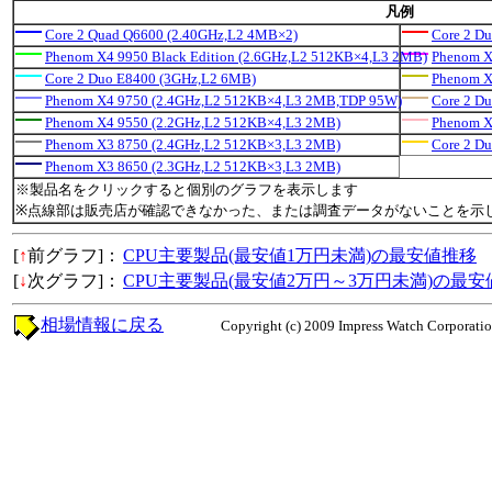
凡例
Core 2 Quad Q6600 (2.40GHz,L2 4MB×2)
Core 2 D
Phenom X4 9950 Black Edition (2.6GHz,L2 512KB×4,L3 2MB)
Phenom X
Core 2 Duo E8400 (3GHz,L2 6MB)
Phenom X
Phenom X4 9750 (2.4GHz,L2 512KB×4,L3 2MB,TDP 95W)
Core 2 D
Phenom X4 9550 (2.2GHz,L2 512KB×4,L3 2MB)
Phenom X
Phenom X3 8750 (2.4GHz,L2 512KB×3,L3 2MB)
Core 2 D
Phenom X3 8650 (2.3GHz,L2 512KB×3,L3 2MB)
※製品名をクリックすると個別のグラフを表示します
※点線部は販売店が確認できなかった、または調査データがないことを示
[
↑
前グラフ]：
CPU主要製品(最安値1万円未満)の最安値推移
[
↓
次グラフ]：
CPU主要製品(最安値2万円～3万円未満)の最安
相場情報に戻る
Copyright (c) 2009 Impress Watch Corporation