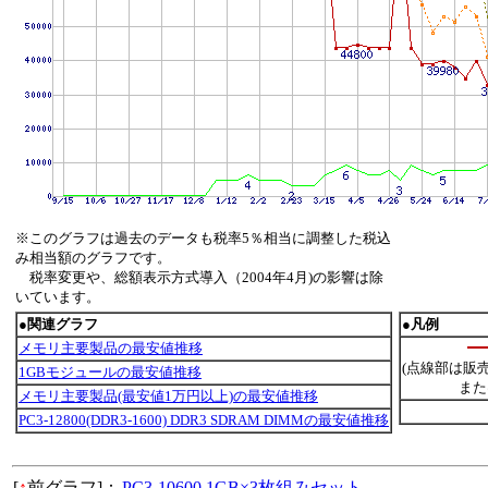
※このグラフは過去のデータも税率5％相当に調整した税込
み相当額のグラフです。
税率変更や、総額表示方式導入（2004年4月)の影響は除
いています。
●関連グラフ
●凡例
メモリ主要製品の最安値推移
(点線部は販
1GBモジュールの最安値推移
また
メモリ主要製品(最安値1万円以上)の最安値推移
PC3-12800(DDR3-1600) DDR3 SDRAM DIMMの最安値推移
[
↑
前グラフ]：
PC3-10600 1GB×3枚組みセット