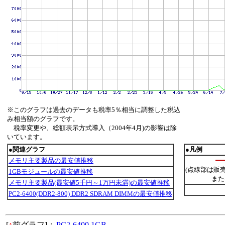
※このグラフは過去のデータも税率5％相当に調整した税込
み相当額のグラフです。
税率変更や、総額表示方式導入（2004年4月)の影響は除
いています。
●関連グラフ
●凡例
メモリ主要製品の最安値推移
(点線部は販
1GBモジュールの最安値推移
また
メモリ主要製品(最安値5千円～1万円未満)の最安値推移
PC2-6400(DDR2-800) DDR2 SDRAM DIMMの最安値推移
[
↑
前グラフ]：
PC2-6400 1GB