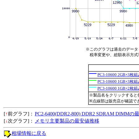
※このグラフは過去のデータ
税率変更や、総額表示方式導入
PC3-10600 2GB×3
PC3-10600 1GB×3
PC3-10600 1GB×2
※製品名をクリックすると
※点線部は販売店が確認で
[
↑
前グラフ]：
PC2-6400(DDR2-800) DDR2 SDRAM DIM
[
↓
次グラフ]：
メモリ主要製品の最安値推移
相場情報に戻る