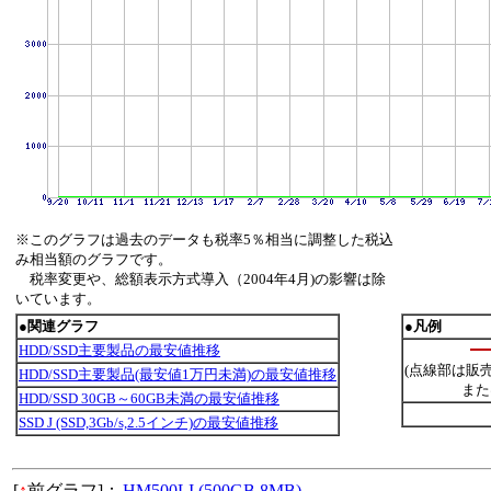
※このグラフは過去のデータも税率5％相当に調整した税込
み相当額のグラフです。
税率変更や、総額表示方式導入（2004年4月)の影響は除
いています。
●関連グラフ
●凡例
HDD/SSD主要製品の最安値推移
(点線部は販
HDD/SSD主要製品(最安値1万円未満)の最安値推移
また
HDD/SSD 30GB～60GB未満の最安値推移
SSD J (SSD,3Gb/s,2.5インチ)の最安値推移
[
↑
前グラフ]：
HM500LI (500GB,8MB)