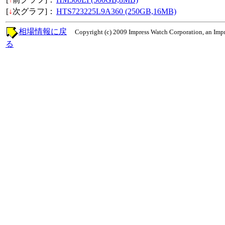
[
↓
次グラフ]：
HTS723225L9A360 (250GB,16MB)
相場情報に戻
Copyright (c) 2009 Impress Watch Corporation, an Impr
る