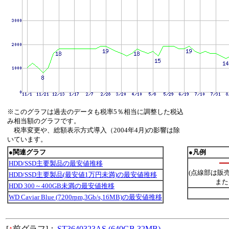
※このグラフは過去のデータも税率5％相当に調整した税込
み相当額のグラフです。
税率変更や、総額表示方式導入（2004年4月)の影響は除
いています。
●関連グラフ
●凡例
HDD/SSD主要製品の最安値推移
(点線部は販
HDD/SSD主要製品(最安値1万円未満)の最安値推移
また
HDD 300～400GB未満の最安値推移
WD Caviar Blue (7200rpm,3Gb/s,16MB)の最安値推移
[
↑
前グラフ]：
ST3640323AS (640GB,32MB)