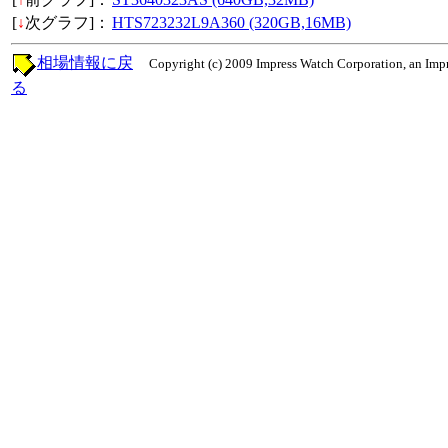
[
↓
次グラフ]：
HTS723232L9A360 (320GB,16MB)
相場情報に戻
Copyright (c) 2009 Impress Watch Corporation, an Impr
る