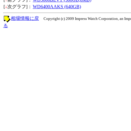
[
↓
次グラフ]：
WD6400AAKS (640GB)
相場情報に戻
Copyright (c) 2009 Impress Watch Corporation, an Impr
る