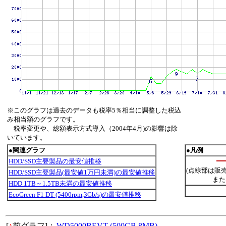
※このグラフは過去のデータも税率5％相当に調整した税込
み相当額のグラフです。
税率変更や、総額表示方式導入（2004年4月)の影響は除
いています。
●関連グラフ
●凡例
HDD/SSD主要製品の最安値推移
(点線部は販
HDD/SSD主要製品(最安値1万円未満)の最安値推移
また
HDD 1TB～1.5TB未満の最安値推移
EcoGreen F1 DT (5400rpm,3Gb/s)の最安値推移
[
↑
前グラフ]：
WD5000BEVT (500GB,8MB)